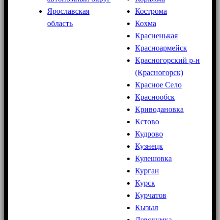
Ярославская
Кострома
область
Кохма
Красненькая
Красноармейск
Красногорский р-н
(Красногорск)
Красное Село
Краснообск
Криводановка
Кстово
Кудрово
Кузнецк
Кулешовка
Курган
Курск
Курчатов
Кызыл
Левокумка