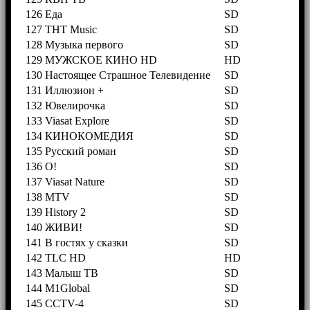
126
Еда
SD
127
ТНТ Music
SD
128
Музыка первого
SD
129
МУЖСКОЕ КИНО HD
HD
130
Настоящее Страшное Телевидение
SD
131
Иллюзион +
SD
132
Ювелирочка
SD
133
Viasat Explore
SD
134
КИНОКОМЕДИЯ
SD
135
Русский роман
SD
136
О!
SD
137
Viasat Nature
SD
138
MTV
SD
139
History 2
SD
140
ЖИВИ!
SD
141
В гостях у сказки
SD
142
TLC HD
HD
143
Малыш ТВ
SD
144
M1Global
SD
145
CCTV-4
SD