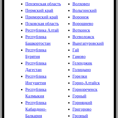
Пензенская область
Волховец
Пермский край
Вольгинский
Приморский край
Воронеж
Псковская область
Ворошнево
Республика Алтай
Воткинск
Республика
Всеволожск
Башкортостан
Вынгапуровский
Республика
Гай
Бурятия
Гамово
Республика
Геленджик
Дагестан
Голицыно
Республика
Горелки
Ингушетия
Горно-Алтайск
Республика
Горнореченск
Калмыкия
Горный
Республика
Горняцкий
Кабардино-
Григорово
Балкария
Грозный