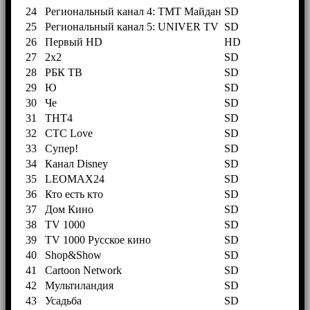
24
Региональный канал 4: ТМТ Майдан
SD
25
Региональный канал 5: UNIVER TV
SD
26
Первый HD
HD
27
2х2
SD
28
РБК ТВ
SD
29
Ю
SD
30
Че
SD
31
ТНТ4
SD
32
СТС Love
SD
33
Супер!
SD
34
Канал Disney
SD
35
LEOMAX24
SD
36
Кто есть кто
SD
37
Дом Кино
SD
38
TV 1000
SD
39
TV 1000 Русское кино
SD
40
Shop&Show
SD
41
Cartoon Network
SD
42
Мультиландия
SD
43
Усадьба
SD