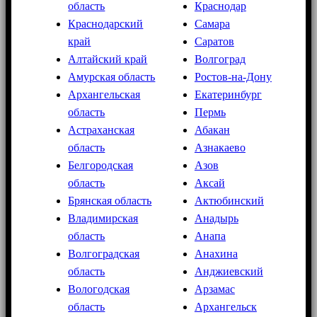
область
Краснодар
Краснодарский
Самара
край
Саратов
Алтайский край
Волгоград
Амурская область
Ростов-на-Дону
Архангельская
Екатеринбург
область
Пермь
Астраханская
Абакан
область
Азнакаево
Белгородская
Азов
область
Аксай
Брянская область
Актюбинский
Владимирская
Анадырь
область
Анапа
Волгоградская
Анахина
область
Анджиевский
Вологодская
Арзамас
область
Архангельск