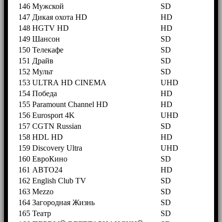
146
Мужской
SD
147
Дикая охота HD
HD
148
HGTV HD
HD
149
Шансон
SD
150
Телекафе
SD
151
Драйв
SD
152
Мульт
SD
153
ULTRA HD CINEMA
UHD
154
Победа
HD
155
Paramount Channel HD
HD
156
Eurosport 4K
UHD
157
CGTN Russian
SD
158
HDL HD
HD
159
Discovery Ultra
UHD
160
ЕвроКино
SD
161
АВТО24
HD
162
English Club TV
SD
163
Mezzo
SD
164
Загородная Жизнь
SD
165
Театр
SD