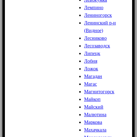
Лемпино
Лениногорск
Ленинский р-н
(Видное)
Лесниково
Лесозаводск
Липецк
Лобня
Ложок
Магадан
Магас
Магнитогорск
Майкоп
Майский
Малютина
Маркова
Махачкала