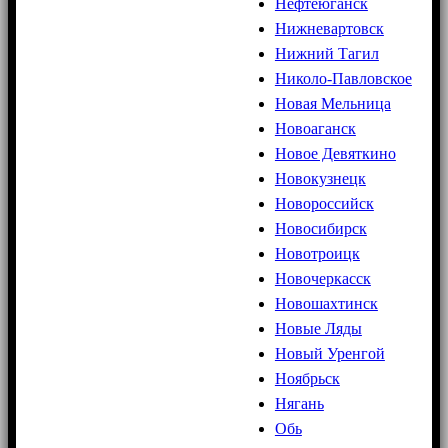
Нефтеюганск
Нижневартовск
Нижний Тагил
Николо-Павловское
Новая Мельница
Новоаганск
Новое Девяткино
Новокузнецк
Новороссийск
Новосибирск
Новотроицк
Новочеркасск
Новошахтинск
Новые Ляды
Новый Уренгой
Ноябрьск
Нягань
Обь