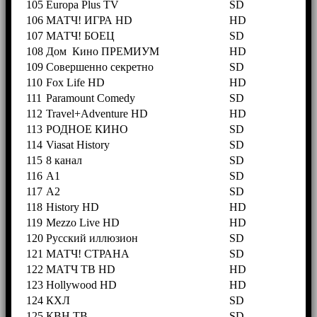
105
Europa Plus TV
SD
106
МАТЧ! ИГРА HD
HD
107
МАТЧ! БОЕЦ
SD
108
Дом Кино ПРЕМИУМ
HD
109
Совершенно секретно
SD
110
Fox Life HD
HD
111
Paramount Comedy
SD
112
Travel+Adventure HD
HD
113
РОДНОЕ КИНО
SD
114
Viasat History
SD
115
8 канал
SD
116
A1
SD
117
A2
SD
118
History HD
HD
119
Mezzo Live HD
HD
120
Русский иллюзион
SD
121
МАТЧ! СТРАНА
SD
122
МАТЧ ТВ HD
HD
123
Hollywood HD
HD
124
КХЛ
SD
125
КВН ТВ
SD