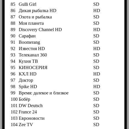
85
Gulli Girl
SD
86
Дикая рыбалка HD
HD
87
Охота и рыбалка
SD
88
Моя планета
SD
89
Discovery Channel HD
HD
90
Сарафан
SD
91
Boomerang
SD
92
Известия HD
HD
93
Телеканал 360
SD
94
Кухня ТВ
SD
95
КИНОСЕРИЯ
SD
96
КХЛ HD
HD
97
Доктор
SD
98
Spike HD
HD
99
Время: далекое и близкое
SD
100
Бобёр
SD
101
DW Deutsch
SD
102
France 24
SD
103
Евроновости
SD
104
Zee TV
SD