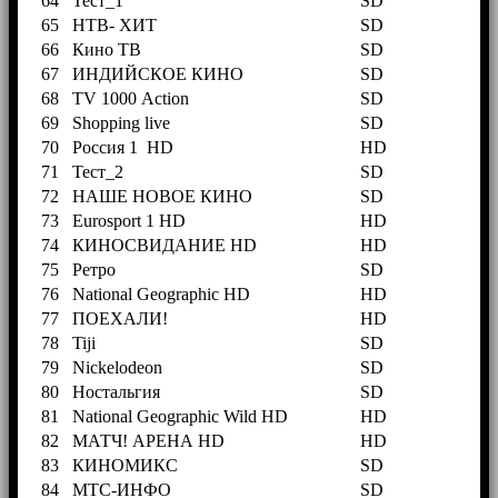
64
Тест_1
SD
65
НТВ- ХИТ
SD
66
Кино ТВ
SD
67
ИНДИЙСКОЕ КИНО
SD
68
TV 1000 Action
SD
69
Shopping live
SD
70
Россия 1 HD
HD
71
Тест_2
SD
72
НАШЕ НОВОЕ КИНО
SD
73
Eurosport 1 HD
HD
74
КИНОСВИДАНИЕ HD
HD
75
Ретро
SD
76
National Geographic HD
HD
77
ПОЕХАЛИ!
HD
78
Tiji
SD
79
Nickelodeon
SD
80
Ностальгия
SD
81
National Geographic Wild HD
HD
82
МАТЧ! АРЕНА HD
HD
83
КИНОМИКС
SD
84
МТС-ИНФО
SD