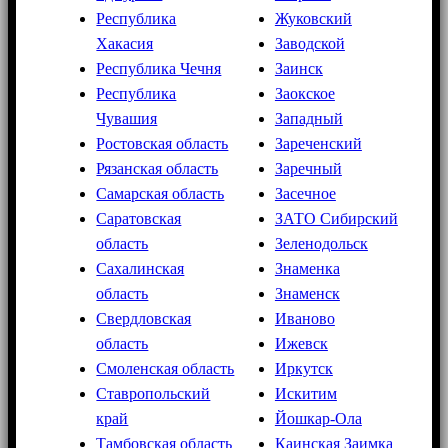
Республика
Жуковский
Хакасия
Заводской
Республика Чечня
Заинск
Республика
Заокское
Чувашия
Западный
Ростовская область
Зареченский
Рязанская область
Заречный
Самарская область
Засечное
Саратовская
ЗАТО Сибирский
область
Зеленодольск
Сахалинская
Знаменка
область
Знаменск
Свердловская
Иваново
область
Ижевск
Смоленская область
Иркутск
Ставропольский
Искитим
край
Йошкар-Ола
Тамбовская область
Каинская Заимка