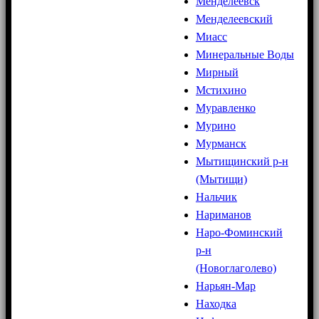
Менделеевск
Менделеевский
Миасс
Минеральные Воды
Мирный
Мстихино
Муравленко
Мурино
Мурманск
Мытищинский р-н
(Мытищи)
Нальчик
Нариманов
Наро-Фоминский
р-н
(Новоглаголево)
Нарьян-Мар
Находка