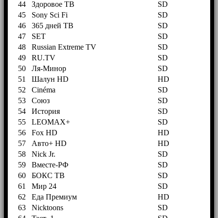
44
Здоровое ТВ
SD
45
Sony Sci Fi
SD
46
365 дней ТВ
SD
47
SET
SD
48
Russian Extreme TV
SD
49
RU.TV
SD
50
Ля-Минор
SD
51
Шалун HD
HD
52
Cinéma
SD
53
Союз
SD
54
История
SD
55
LEOMAX+
SD
56
Fox HD
HD
57
Авто+ HD
HD
58
Nick Jr.
SD
59
Вместе-РФ
SD
60
БОКС ТВ
SD
61
Мир 24
SD
62
Еда Премиум
HD
63
Nicktoons
SD