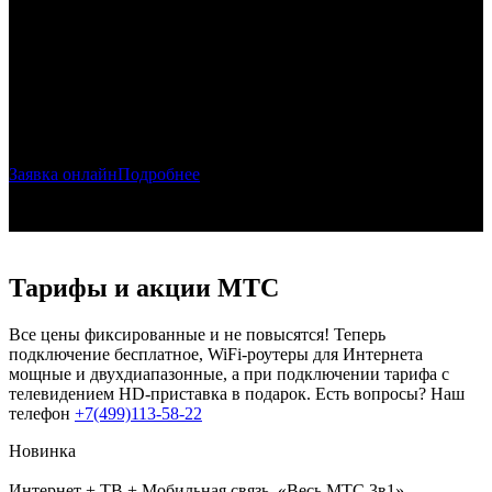
Скидка
в МТС!
При подключении ТВ и Интернета.
Тариф "Весь МТС"
Заявка онлайн
Подробнее
Тарифы и акции МТС
Все цены фиксированные и не повысятся! Теперь
подключение бесплатное, WiFi-роутеры для Интернета
мощные и двухдиапазонные, а при подключении тарифа с
телевидением HD-приставка в подарок. Есть вопросы? Наш
телефон
+7(499)113-58-22
Новинка
Интернет + ТВ + Мобильная связь. «Весь МТС 3в1»