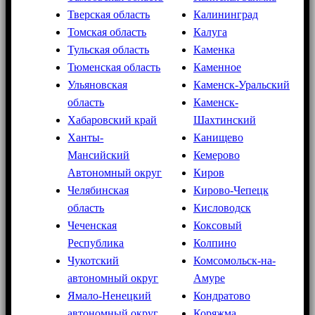
Тверская область
Калининград
Томская область
Калуга
Тульская область
Каменка
Тюменская область
Каменное
Ульяновская
Каменск-Уральский
область
Каменск-
Хабаровский край
Шахтинский
Ханты-
Канищево
Мансийский
Кемерово
Автономный округ
Киров
Челябинская
Кирово-Чепецк
область
Кисловодск
Чеченская
Коксовый
Республика
Колпино
Чукотский
Комсомольск-на-
автономный округ
Амуре
Ямало-Ненецкий
Кондратово
автономный округ
Коряжма