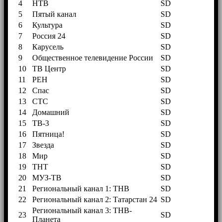
4
НТВ
SD
5
Пятый канал
SD
6
Культура
SD
7
Россия 24
SD
8
Карусель
SD
9
Общественное телевидение России
SD
10
ТВ Центр
SD
11
РЕН
SD
12
Спас
SD
13
СТС
SD
14
Домашний
SD
15
ТВ-3
SD
16
Пятница!
SD
17
Звезда
SD
18
Мир
SD
19
ТНТ
SD
20
МУЗ-ТВ
SD
21
Региональный канал 1: ТНВ
SD
22
Региональный канал 2: Татарстан 24
SD
Региональный канал 3: ТНВ-
23
SD
Планета