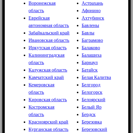
Воронежская
Астрахань
область
Афонино
Еврейская
Ахтубинск
автономная область
Бавлены
Забайкальский край
Бавлы
Ивановская область
Баграмово
Иркутская область
Балаково
Калининградская
Балашиха
область
Барнаул
Калужская область
Батайск
Камчатский край
Белая Калитва
Кемеровская
Белгород
область
Белогорск
Кировская область
Белоярский
Костромская
Белый Яр
область
Бердск
Красноярский край
Березовка
Курганская область
Березовский