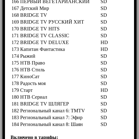
166
ПЕРВЫЙ ВЕГЕТАРИАНСКИЙ
SD
167
Детский Мир
SD
168
BRIDGE TV
SD
169
BRIDGE TV РУССКИЙ ХИТ
SD
170
BRIDGE TV HITS
SD
171
BRIDGE TV CLASSIC
SD
172
BRIDGE TV DELUXE
HD
173
Капитан Фантастика
HD
174
Рыжий
SD
175
НТВ Право
SD
176
НТВ Стиль
SD
177
КиноСат
SD
178
Радость моя
SD
179
Старт
HD
180
НТВ Сериал
SD
181
BRIDGE TV ШЛЯГЕР
SD
182
Региональный канал 6: TMTV
SD
183
Региональный канал 7: Эфир
SD
184
Региональный канал 8: Шаян
SD
Включено в тарифы: