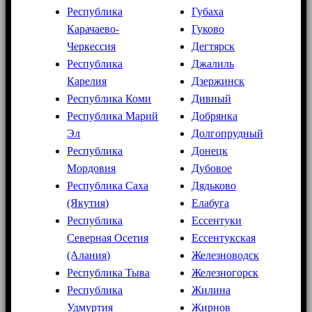
Республика
Губаха
Карачаево-
Гуково
Черкессия
Дегтярск
Республика
Джалиль
Карелия
Дзержинск
Республика Коми
Дивный
Республика Марий
Добрянка
Эл
Долгопрудный
Республика
Донецк
Мордовия
Дубовое
Республика Саха
Дядьково
(Якутия)
Елабуга
Республика
Ессентуки
Северная Осетия
Ессентукская
(Алания)
Железноводск
Республика Тыва
Железногорск
Республика
Жилина
Удмуртия
Жирнов