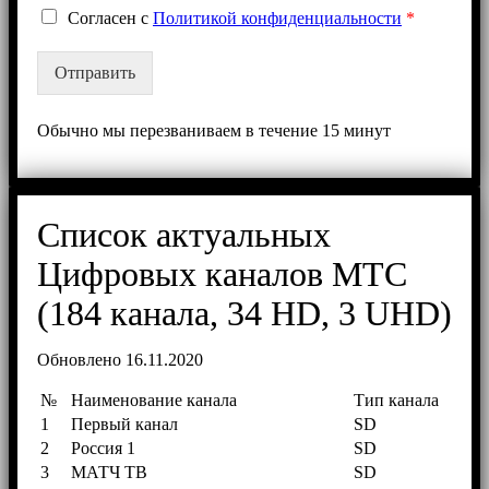
G
Согласен с
Политикой конфиденциальности
*
D
P
Отправить
R
с
о
Обычно мы перезваниваем в течение 15 минут
г
л
а
ш
Список актуальных
е
н
Цифровых каналов МТС
и
е
(184 канала, 34 HD, 3 UHD)
*
Обновлено 16.11.2020
№
Наименование канала
Тип канала
1
Первый канал
SD
2
Россия 1
SD
3
МАТЧ ТВ
SD