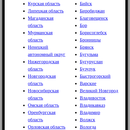
Курская область
Бийск
Липецкая область
Биробиджан
Магаданская
Благовещенск
область
Бор
Мурманская
Борисоглебск
область
Бронницы
Ненецкий
Брянск
автономный округ
Бугульма
Нижегородская
Бугуруслан
область
Бузулук
Новгородская
Быстрогорский
область
Варские
Новосибирская
Великий Новгород
область
Владивосток
Омская область
Владикавказ
Оренбургская
Владимир
область
Волжск
Орловская область
Вологда