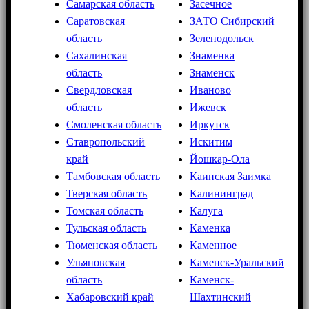
Самарская область
Засечное
Саратовская
ЗАТО Сибирский
область
Зеленодольск
Сахалинская
Знаменка
область
Знаменск
Свердловская
Иваново
область
Ижевск
Смоленская область
Иркутск
Ставропольский
Искитим
край
Йошкар-Ола
Тамбовская область
Каинская Заимка
Тверская область
Калининград
Томская область
Калуга
Тульская область
Каменка
Тюменская область
Каменное
Ульяновская
Каменск-Уральский
область
Каменск-
Хабаровский край
Шахтинский