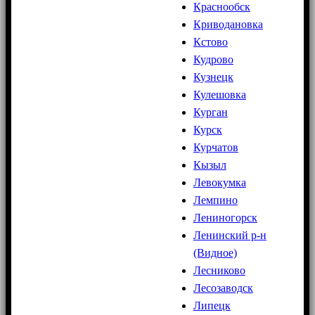
Краснообск
Криводановка
Кстово
Кудрово
Кузнецк
Кулешовка
Курган
Курск
Курчатов
Кызыл
Левокумка
Лемпино
Лениногорск
Ленинский р-н
(Видное)
Лесниково
Лесозаводск
Липецк