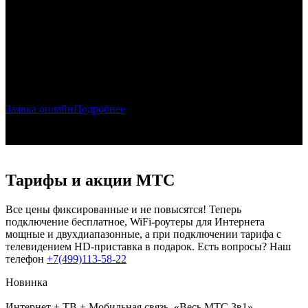
Скидка
в МТС!
При подключении ТВ и Интернета.
Тариф "Весь МТС"
Заявка онлайн
Подробнее
Тарифы и акции МТС
Все цены фиксированные и не повысятся! Теперь
подключение бесплатное, WiFi-роутеры для Интернета
мощные и двухдиапазонные, а при подключении тарифа с
телевидением HD-приставка в подарок. Есть вопросы? Наш
телефон
+7(499)113-58-22
Новинка
Интернет + ТВ + Мобильная связь. «Весь МТС 3в1»