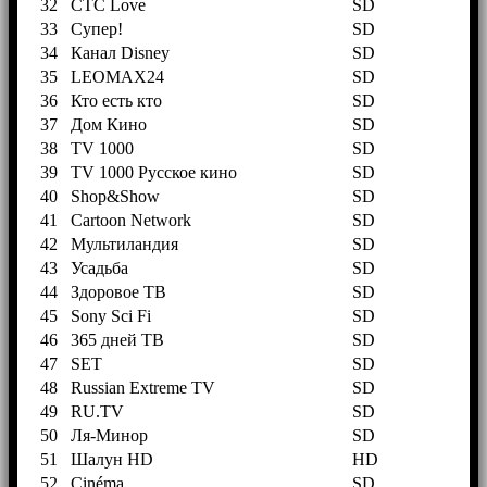
32
СТС Love
SD
33
Супер!
SD
34
Канал Disney
SD
35
LEOMAX24
SD
36
Кто есть кто
SD
37
Дом Кино
SD
38
TV 1000
SD
39
TV 1000 Русское кино
SD
40
Shop&Show
SD
41
Cartoon Network
SD
42
Мультиландия
SD
43
Усадьба
SD
44
Здоровое ТВ
SD
45
Sony Sci Fi
SD
46
365 дней ТВ
SD
47
SET
SD
48
Russian Extreme TV
SD
49
RU.TV
SD
50
Ля-Минор
SD
51
Шалун HD
HD
52
Cinéma
SD