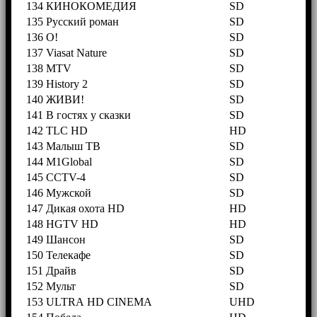
134
КИНОКОМЕДИЯ
SD
135
Русский роман
SD
136
О!
SD
137
Viasat Nature
SD
138
MTV
SD
139
History 2
SD
140
ЖИВИ!
SD
141
В гостях у сказки
SD
142
TLC HD
HD
143
Малыш ТВ
SD
144
M1Global
SD
145
CCTV-4
SD
146
Мужской
SD
147
Дикая охота HD
HD
148
HGTV HD
HD
149
Шансон
SD
150
Телекафе
SD
151
Драйв
SD
152
Мульт
SD
153
ULTRA HD CINEMA
UHD