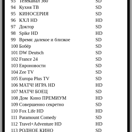
93
Телеканал 360
SD
94
Кухня ТВ
SD
95
КИНОСЕРИЯ
SD
96
КХЛ HD
HD
97
Доктор
SD
98
Spike HD
HD
99
Время: далекое и близкое
SD
100
Бобёр
SD
101
DW Deutsch
SD
102
France 24
SD
103
Евроновости
SD
104
Zee TV
SD
105
Europa Plus TV
SD
106
МАТЧ! ИГРА HD
HD
107
МАТЧ! БОЕЦ
SD
108
Дом Кино ПРЕМИУМ
HD
109
Совершенно секретно
SD
110
Fox Life HD
HD
111
Paramount Comedy
SD
112
Travel+Adventure HD
HD
113
РОДНОЕ КИНО
SD