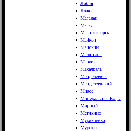
Лобня
Ложок
Магадан
Магас
Магнитогорск
Майкоп
Майский
Малютина
Маркова
Махачкала
Менделеевск
Менделеевский
Миасс
Минеральные Воды
Мирный
Мстихино
Муравленко
Мурино