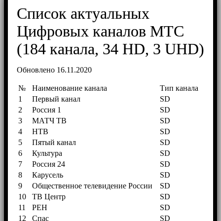
Список актуальных
Цифровых каналов МТС
(184 канала, 34 HD, 3 UHD)
Обновлено 16.11.2020
№
Наименование канала
Тип канала
1
Первый канал
SD
2
Россия 1
SD
3
МАТЧ ТВ
SD
4
НТВ
SD
5
Пятый канал
SD
6
Культура
SD
7
Россия 24
SD
8
Карусель
SD
9
Общественное телевидение России
SD
10
ТВ Центр
SD
11
РЕН
SD
12
Спас
SD