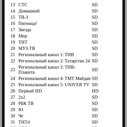
13
СТС
SD
14
Домашний
SD
15
ТВ-3
SD
16
Пятница!
SD
17
Звезда
SD
18
Мир
SD
19
ТНТ
SD
20
МУЗ-ТВ
SD
21
Региональный канал 1: ТНВ
SD
22
Региональный канал 2: Татарстан 24
SD
Региональный канал 3: ТНВ-
23
SD
Планета
24
Региональный канал 4: ТМТ Майдан
SD
25
Региональный канал 5: UNIVER TV
SD
26
Первый HD
HD
27
2х2
SD
28
РБК ТВ
SD
29
Ю
SD
30
Че
SD
31
ТНТ4
SD