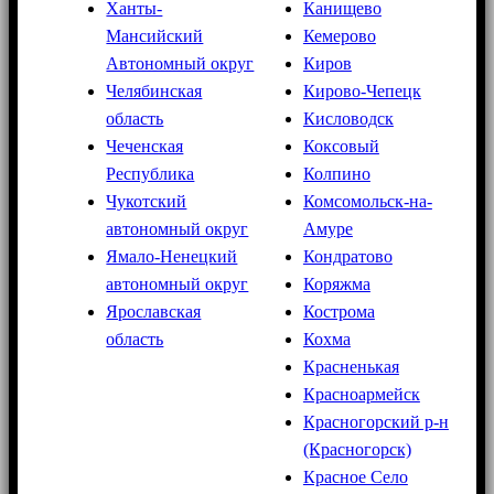
Ханты-
Канищево
Мансийский
Кемерово
Автономный округ
Киров
Челябинская
Кирово-Чепецк
область
Кисловодск
Чеченская
Коксовый
Республика
Колпино
Чукотский
Комсомольск-на-
автономный округ
Амуре
Ямало-Ненецкий
Кондратово
автономный округ
Коряжма
Ярославская
Кострома
область
Кохма
Красненькая
Красноармейск
Красногорский р-н
(Красногорск)
Красное Село