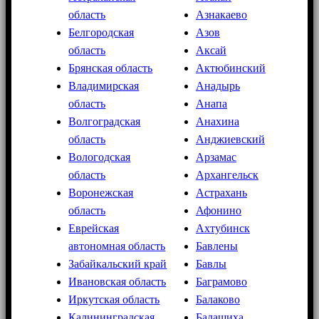
область
Азнакаево
Белгородская
Азов
область
Аксай
Брянская область
Актюбинский
Владимирская
Анадырь
область
Анапа
Волгоградская
Анахина
область
Анджиевский
Вологодская
Арзамас
область
Архангельск
Воронежская
Астрахань
область
Афонино
Еврейская
Ахтубинск
автономная область
Бавлены
Забайкальский край
Бавлы
Ивановская область
Баграмово
Иркутская область
Балаково
Калининградская
Балашиха