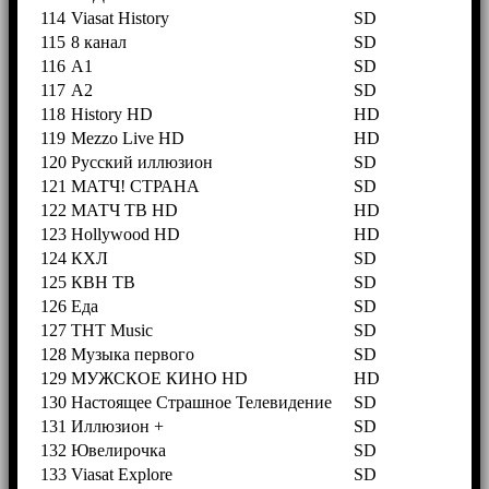
114
Viasat History
SD
115
8 канал
SD
116
A1
SD
117
A2
SD
118
History HD
HD
119
Mezzo Live HD
HD
120
Русский иллюзион
SD
121
МАТЧ! СТРАНА
SD
122
МАТЧ ТВ HD
HD
123
Hollywood HD
HD
124
КХЛ
SD
125
КВН ТВ
SD
126
Еда
SD
127
ТНТ Music
SD
128
Музыка первого
SD
129
МУЖСКОЕ КИНО HD
HD
130
Настоящее Страшное Телевидение
SD
131
Иллюзион +
SD
132
Ювелирочка
SD
133
Viasat Explore
SD