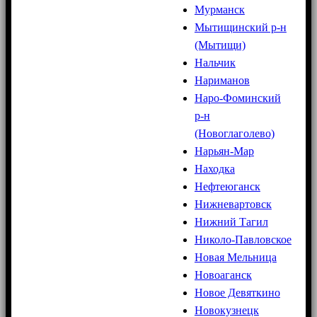
Мурманск
Мытищинский р-н
(Мытищи)
Нальчик
Нариманов
Наро-Фоминский
р-н
(Новоглаголево)
Нарьян-Мар
Находка
Нефтеюганск
Нижневартовск
Нижний Тагил
Николо-Павловское
Новая Мельница
Новоаганск
Новое Девяткино
Новокузнецк