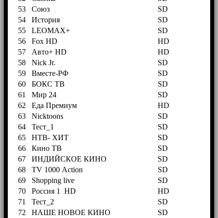
53
Союз
SD
54
История
SD
55
LEOMAX+
SD
56
Fox HD
HD
57
Авто+ HD
HD
58
Nick Jr.
SD
59
Вместе-РФ
SD
60
БОКС ТВ
SD
61
Мир 24
SD
62
Еда Премиум
HD
63
Nicktoons
SD
64
Тест_1
SD
65
НТВ- ХИТ
SD
66
Кино ТВ
SD
67
ИНДИЙСКОЕ КИНО
SD
68
TV 1000 Action
SD
69
Shopping live
SD
70
Россия 1 HD
HD
71
Тест_2
SD
72
НАШЕ НОВОЕ КИНО
SD