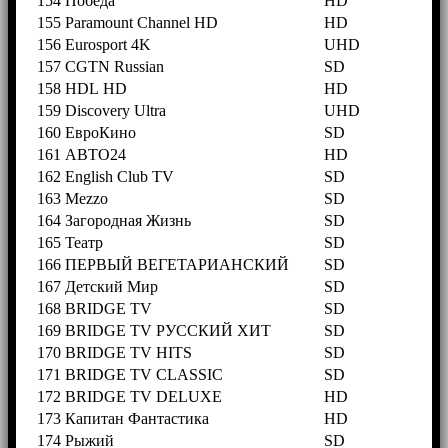
154
Победа
HD
155
Paramount Channel HD
HD
156
Eurosport 4K
UHD
157
CGTN Russian
SD
158
HDL HD
HD
159
Discovery Ultra
UHD
160
ЕвроКино
SD
161
АВТО24
HD
162
English Club TV
SD
163
Mezzo
SD
164
Загородная Жизнь
SD
165
Театр
SD
166
ПЕРВЫЙ ВЕГЕТАРИАНСКИЙ
SD
167
Детский Мир
SD
168
BRIDGE TV
SD
169
BRIDGE TV РУССКИЙ ХИТ
SD
170
BRIDGE TV HITS
SD
171
BRIDGE TV CLASSIC
SD
172
BRIDGE TV DELUXE
HD
173
Капитан Фантастика
HD
174
Рыжий
SD