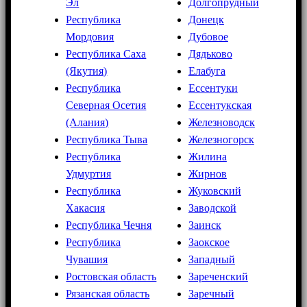
Эл
Долгопрудный
Республика
Донецк
Мордовия
Дубовое
Республика Саха
Дядьково
(Якутия)
Елабуга
Республика
Ессентуки
Северная Осетия
Ессентукская
(Алания)
Железноводск
Республика Тыва
Железногорск
Республика
Жилина
Удмуртия
Жирнов
Республика
Жуковский
Хакасия
Заводской
Республика Чечня
Заинск
Республика
Заокское
Чувашия
Западный
Ростовская область
Зареченский
Рязанская область
Заречный