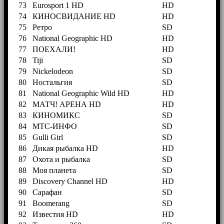
73
Eurosport 1 HD
HD
74
КИНОСВИДАНИЕ HD
HD
75
Ретро
SD
76
National Geographic HD
HD
77
ПОЕХАЛИ!
HD
78
Tiji
SD
79
Nickelodeon
SD
80
Ностальгия
SD
81
National Geographic Wild HD
HD
82
МАТЧ! АРЕНА HD
HD
83
КИНОМИКС
SD
84
МТС-ИНФО
SD
85
Gulli Girl
SD
86
Дикая рыбалка HD
HD
87
Охота и рыбалка
SD
88
Моя планета
SD
89
Discovery Channel HD
HD
90
Сарафан
SD
91
Boomerang
SD
92
Известия HD
HD