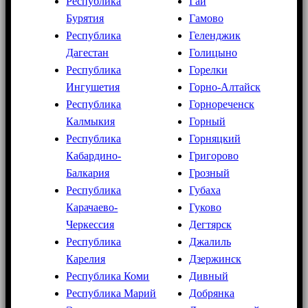
Республика
Гай
Бурятия
Гамово
Республика
Геленджик
Дагестан
Голицыно
Республика
Горелки
Ингушетия
Горно-Алтайск
Республика
Горнореченск
Калмыкия
Горный
Республика
Горняцкий
Кабардино-
Григорово
Балкария
Грозный
Республика
Губаха
Карачаево-
Гуково
Черкессия
Дегтярск
Республика
Джалиль
Карелия
Дзержинск
Республика Коми
Дивный
Республика Марий
Добрянка