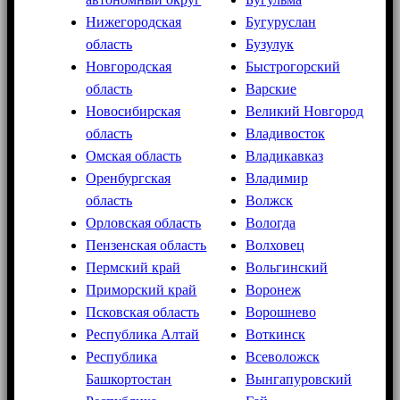
Нижегородская
Бугуруслан
область
Бузулук
Новгородская
Быстрогорский
область
Варские
Новосибирская
Великий Новгород
область
Владивосток
Омская область
Владикавказ
Оренбургская
Владимир
область
Волжск
Орловская область
Вологда
Пензенская область
Волховец
Пермский край
Вольгинский
Приморский край
Воронеж
Псковская область
Ворошнево
Республика Алтай
Воткинск
Республика
Всеволожск
Башкортостан
Вынгапуровский