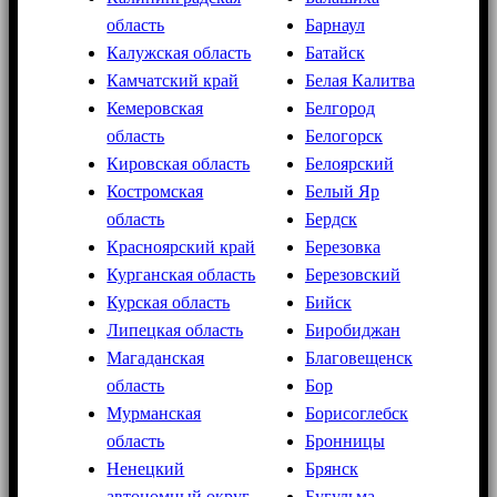
область
Барнаул
Калужская область
Батайск
Камчатский край
Белая Калитва
Кемеровская
Белгород
область
Белогорск
Кировская область
Белоярский
Костромская
Белый Яр
область
Бердск
Красноярский край
Березовка
Курганская область
Березовский
Курская область
Бийск
Липецкая область
Биробиджан
Магаданская
Благовещенск
область
Бор
Мурманская
Борисоглебск
область
Бронницы
Ненецкий
Брянск
автономный округ
Бугульма